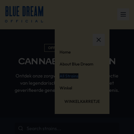
OFFICIËLE COLLECTIE
Home
CANNABIS SOORTEN
About Blue Dream
Ontdek onze zorgvuldig samengestelde collectie
All Strains
van legendarische cannabissoorten, elk met
Winkel
geverifieerde genetica en een rijke geschiedenis.
WINKELKARRETJE